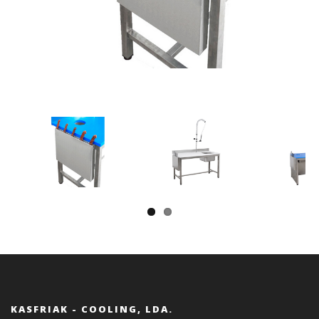
Previous
Next
Next
KASFRIAK - COOLING, LDA.